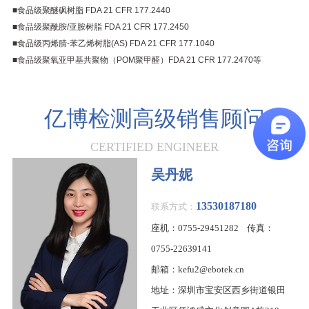
■
食品级聚醚砜树脂
FDA 21 CFR 177.2440
.
■
食品级聚酰胺
/
亚胺树脂
.
FDA 21 CFR 177.2450
.
■
食品级丙烯腈
-
苯乙烯树脂
(AS) FDA 21 CFR 177.1040
■
食品级聚氧亚甲基共聚物（
POM
聚甲醛）
FDA 21 CFR 177.2470
等
.
亿博检测高级销售顾问
CERTIFIED ENGINEER
吴丹妮
13530187180
联系方式：
座机：0755-29451282 传真：
0755-22639141
邮箱：kefu2@ebotek.cn
地址：深圳市宝安区西乡街道银田