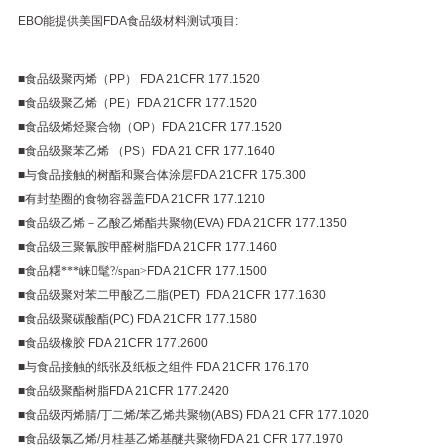
EBO
能提供美国
FDA
食品级材料测试项目
:
■
食品级聚丙烯（
PP
）
.
FDA 21CFR 177.1520
■
食品级聚乙烯（
PE
）
FDA 21CFR 177.1520
.
■
食品级烯烃聚合物（
OP
）
FDA 21CFR 177.1520
■
食品级聚苯乙烯
.
（
PS
）
FDA 21 CFR 177.1640
■
与食品接触的树酯和聚合体涂层
FDA 21CFR 175.300
■
有封垫圈的食物容器盖
FDA 21CFR 177.1210
■
食品级乙烯－乙酸乙烯酯共聚物
(EVA) FDA 21CFR 177.1350
■
食品级三聚氰胺甲醛树脂
FDA 21CFR 177.1460
■
食品糬***崃髦?/span>
FDA 21CFR 177.1500
■
食品级聚对苯二甲酸乙二脂
(PET)
.
FDA 21CFR 177.1630
.
■
食品级聚碳酸酯
(PC) FDA 21CFR 177.1580
■
食品级橡胶
.
FDA 21CFR 177.2600
■
与食品接触的纸张及纸板之组件
.
FDA 21CFR 176.170
■
食品级聚酯树脂
FDA 21CFR 177.2420
■
食品级丙烯腈
/
丁二烯
/
苯乙烯共聚物
(ABS) FDA 21 CFR 177.1020
■
食品级氯乙烯
/
月桂基乙烯基醚共聚物
FDA 21 CFR 177.1970