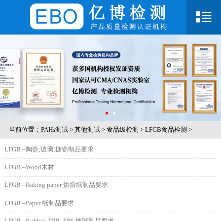
当前位置：
PAHs测试
>
其他测试
>
食品级检测
>
LFGB食品检测
>
LFGB –陶瓷;玻璃;搪瓷制品要求
LFGB –Wood木材
LFGB –Baking paper 烘焙纸制品要求
LFGB –Paper 纸制品要求
LFGB –Rubber, TPR, TPE 橡胶制品要求