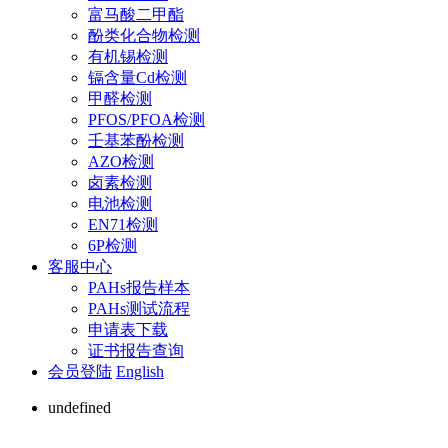
富马酸二甲酯
酚类化合物检测
有机锡检测
镉含量Cd检测
甲醛检测
PFOS/PFOA检测
壬基苯酚检测
AZO检测
卤素检测
电池检测
EN71检测
6P检测
客服中心
PAHs报告样本
PAHs测试流程
申请表下载
证书报告查询
会员登陆
English
undefined