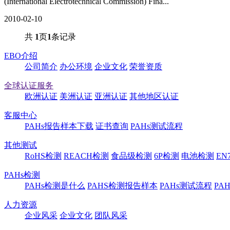
(International Electrotechnical Commission) Fina...
2010-02-10
共
1
页
1
条记录
EBO介绍
公司简介
办公环境
企业文化
荣誉资质
全球认证服务
欧洲认证
美洲认证
亚洲认证
其他地区认证
客服中心
PAHs报告样本下载
证书查询
PAHs测试流程
其他测试
RoHS检测
REACH检测
食品级检测
6P检测
电池检测
EN
PAHs检测
PAHs检测是什么
PAHS检测报告样本
PAHs测试流程
PA
人力资源
企业风采
企业文化
团队风采